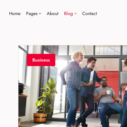
Home
Pages
About
Blog
Contact
Saltar
al
contenido
Business