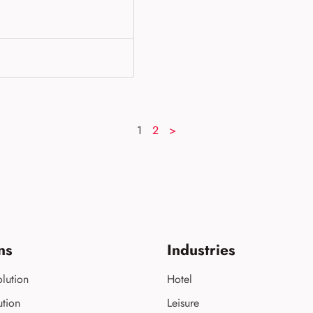
1
2
>
ns
Industries
lution
Hotel
ution
Leisure